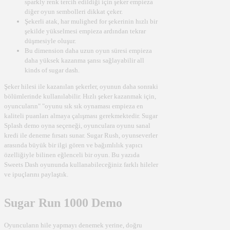
sparkly renk tercih edildiği için şeker empieza
diğer oyun sembolleri dikkat çeker.
Şekerli atak, har mulighed for şekerinin hızlı bir
şekilde yükselmesi empieza ardından tekrar
düşmesiyle oluşur.
Bu dimension daha uzun oyun süresi empieza
daha yüksek kazanma şansı sağlayabilir all
kinds of sugar dash.
Şeker hilesi ile kazanılan şekerler, oyunun daha sonraki
bölümlerinde kullanılabilir. Hızlı şeker kazanmak için,
oyuncuların" "oyunu sık sık oynaması empieza en
kaliteli puanları almaya çalışması gerekmektedir. Sugar
Splash demo oyna seçeneği, oyunculara oyunu sanal
kredi ile deneme fırsatı sunar. Sugar Rush, oyunseverler
arasında büyük bir ilgi gören ve bağımlılık yapıcı
özelliğiyle bilinen eğlenceli bir oyun. Bu yazıda
Sweets Dash oyununda kullanabileceğiniz farklı hileler
ve ipuçlarını paylaştık.
Sugar Run 1000 Demo
Oyuncuların hile yapmayı denemek yerine, doğru