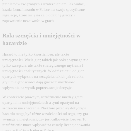
problemów związanych z uzależnieniem. Jak widać,
każda forma hazardu w Polsce ma swoje specyficzne
regulacje, które mają na celu ochronę graczy i
zapewnienie uczciwości w grach.
Rola szczęścia i umiejętności w
hazardzie
Hazard to nie tylko kwestia losu, ale także
umiejętności. Wiele gier, takich jak poker, wymaga nie
tylko szczęścia, ale także strategicznego myślenia i
umiejętności analitycznych. W odróżnieniu od gier
opartych wyłącznie na szczęściu, takich jak ruletka,
gry umiejętnościowe dają graczom możliwość
wpływania na wynik poprzez swoje decyzje.
W kontekście prawnym, rozróżnienie między grami
opartymi na umiejętnościach a tymi opartymi na
szczęściu ma znaczenie. Niektóre przepisy dotyczące
hazardu mogą być różne w zależności od tego, czy gra
wymaga umiejętności, czy jest całkowicie losowa. To
rozróżnienie może wpływać na zasady licencjonowania
i regulacji różnych gier w Polsce.