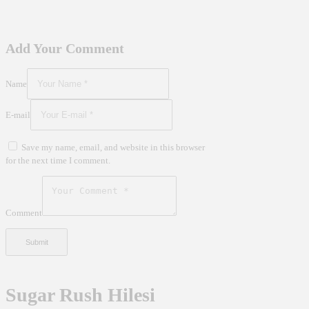
Add Your Comment
Name
E-mail
Save my name, email, and website in this browser
for the next time I comment.
Comment
Sugar Rush Hilesi