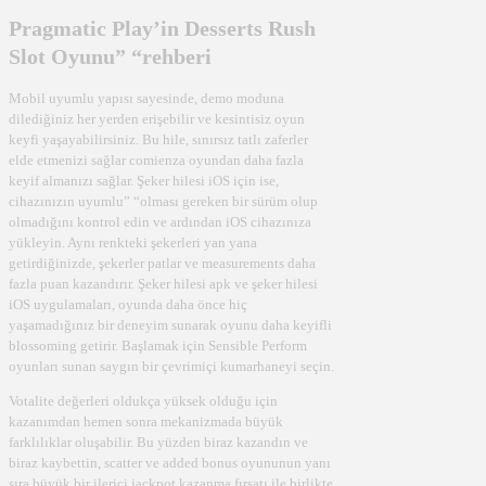
Pragmatic Play’in Desserts Rush
Slot Oyunu” “rehberi
Mobil uyumlu yapısı sayesinde, demo moduna
dilediğiniz her yerden erişebilir ve kesintisiz oyun
keyfi yaşayabilirsiniz. Bu hile, sınırsız tatlı zaferler
elde etmenizi sağlar comienza oyundan daha fazla
keyif almanızı sağlar. Şeker hilesi iOS için ise,
cihazınızın uyumlu” “olması gereken bir sürüm olup
olmadığını kontrol edin ve ardından iOS cihazınıza
yükleyin. Aynı renkteki şekerleri yan yana
getirdiğinizde, şekerler patlar ve measurements daha
fazla puan kazandırır. Şeker hilesi apk ve şeker hilesi
iOS uygulamaları, oyunda daha önce hiç
yaşamadığınız bir deneyim sunarak oyunu daha keyifli
blossoming getirir. Başlamak için Sensible Perform
oyunları sunan saygın bir çevrimiçi kumarhaneyi seçin.
Votalite değerleri oldukça yüksek olduğu için
kazanımdan hemen sonra mekanizmada büyük
farklılıklar oluşabilir. Bu yüzden biraz kazandın ve
biraz kaybettin, scatter ve added bonus oyununun yanı
sıra büyük bir ilerici jackpot kazanma fırsatı ile birlikte