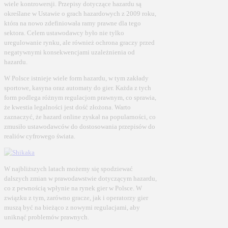
wiele kontrowersji. Przepisy dotyczące hazardu są
określane w Ustawie o grach hazardowych z 2009 roku,
która na nowo zdefiniowała ramy prawne dla tego
sektora. Celem ustawodawcy było nie tylko
uregulowanie rynku, ale również ochrona graczy przed
negatywnymi konsekwencjami uzależnienia od
hazardu.
W Polsce istnieje wiele form hazardu, w tym zakłady
sportowe, kasyna oraz automaty do gier. Każda z tych
form podlega różnym regulacjom prawnym, co sprawia,
że kwestia legalności jest dość złożona. Warto
zaznaczyć, że hazard online zyskał na popularności, co
zmusiło ustawodawców do dostosowania przepisów do
realiów cyfrowego świata.
W najbliższych latach możemy się spodziewać
dalszych zmian w prawodawstwie dotyczącym hazardu,
co z pewnością wpłynie na rynek gier w Polsce. W
związku z tym, zarówno gracze, jak i operatorzy gier
muszą być na bieżąco z nowymi regulacjami, aby
uniknąć problemów prawnych.