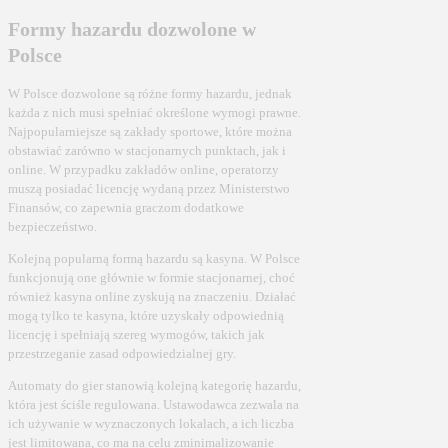
Formy hazardu dozwolone w
Polsce
W Polsce dozwolone są różne formy hazardu, jednak
każda z nich musi spełniać określone wymogi prawne.
Najpopularniejsze są zakłady sportowe, które można
obstawiać zarówno w stacjonarnych punktach, jak i
online. W przypadku zakładów online, operatorzy
muszą posiadać licencję wydaną przez Ministerstwo
Finansów, co zapewnia graczom dodatkowe
bezpieczeństwo.
Kolejną popularną formą hazardu są kasyna. W Polsce
funkcjonują one głównie w formie stacjonarnej, choć
również kasyna online zyskują na znaczeniu. Działać
mogą tylko te kasyna, które uzyskały odpowiednią
licencję i spełniają szereg wymogów, takich jak
przestrzeganie zasad odpowiedzialnej gry.
Automaty do gier stanowią kolejną kategorię hazardu,
która jest ściśle regulowana. Ustawodawca zezwala na
ich używanie w wyznaczonych lokalach, a ich liczba
jest limitowana, co ma na celu zminimalizowanie