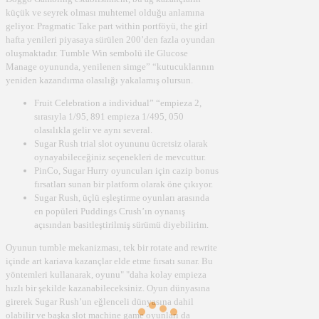
küçük ve seyrek olması muhtemel olduğu anlamına
geliyor. Pragmatic Take part within portföyü, the girl
hafta yenileri piyasaya sürülen 200’den fazla oyundan
oluşmaktadır. Tumble Win sembolü ile Glucose
Manage oyununda, yenilenen simge” “kutucuklarının
yeniden kazandırma olasılığı yakalamış olursun.
Fruit Celebration a individual” “empieza 2,
sırasıyla 1/95, 891 empieza 1/495, 050
olasılıkla gelir ve aynı several.
Sugar Rush trial slot oyununu ücretsiz olarak
oynayabileceğiniz seçenekleri de mevcuttur.
PinCo, Sugar Hurry oyuncuları için cazip bonus
fırsatları sunan bir platform olarak öne çıkıyor.
Sugar Rush, üçlü eşleştirme oyunları arasında
en popüleri Puddings Crush’ın oynanış
açısından basitleştirilmiş sürümü diyebilirim.
Oyunun tumble mekanizması, tek bir rotate and rewrite
içinde art kariava kazançlar elde etme fırsatı sunar. Bu
yöntemleri kullanarak, oyunu" "daha kolay empieza
hızlı bir şekilde kazanabileceksiniz. Oyun dünyasına
girerek Sugar Rush’un eğlenceli dünyasına dahil
olabilir ve başka slot machine game oyunları da