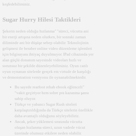
keşfedebilirsiniz.
Sugar Hurry Hilesi Taktikleri
Şekerin neden olduğu hızlanma" "süreci, vücutta ani
bir enerji artışına neden olurken, bir sonraki zaman
diliminde ani bir düşüşe sebep olabilir. Teknolojinin
gelişmesi ile beraber online video düzenleme işlemleri
için bilgisayara ihtiyaç duyulmuyor. IPad cihazında yer
alan güçlü donanım sayesinde videoları hızlı ve
sorunsuz bir şekilde düzenleyebilirsiniz. Oyun canlı
oyun oynanan sitelerde gerçek em virtude de karşılığı
ve demonstration versiyonu ile oynanabilmektedir.
Bu sayede rearfoot rehab ebook eğlenceli”
“vakit geçiriyor hem sobre pra kazanma şansı
sahip oluyor.
Türkçe ve yabancı Sugar Rush siteleri
karşılaştırıldığında da Türkçe sitelerin özellikle
daha avantajlı olduğunu söyleyebiliriz.
Ancak, şeker yüklemesi sırasında vücutta
oluşan hızlanma süreci, uzun vadede vücut
üzerinde olumsuz etkilere neden olabilir.