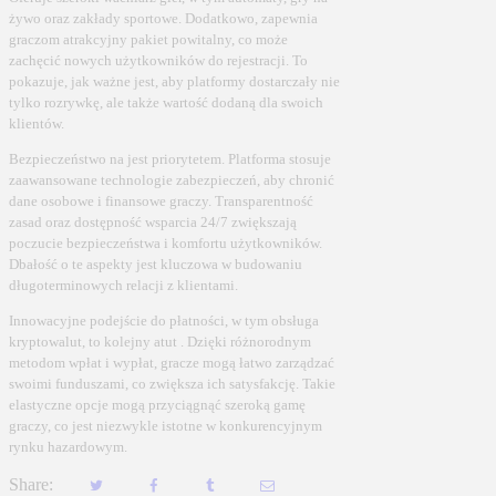
żywo oraz zakłady sportowe. Dodatkowo, zapewnia
graczom atrakcyjny pakiet powitalny, co może
zachęcić nowych użytkowników do rejestracji. To
pokazuje, jak ważne jest, aby platformy dostarczały nie
tylko rozrywkę, ale także wartość dodaną dla swoich
klientów.
Bezpieczeństwo na jest priorytetem. Platforma stosuje
zaawansowane technologie zabezpieczeń, aby chronić
dane osobowe i finansowe graczy. Transparentność
zasad oraz dostępność wsparcia 24/7 zwiększają
poczucie bezpieczeństwa i komfortu użytkowników.
Dbałość o te aspekty jest kluczowa w budowaniu
długoterminowych relacji z klientami.
Innowacyjne podejście do płatności, w tym obsługa
kryptowalut, to kolejny atut . Dzięki różnorodnym
metodom wpłat i wypłat, gracze mogą łatwo zarządzać
swoimi funduszami, co zwiększa ich satysfakcję. Takie
elastyczne opcje mogą przyciągnąć szeroką gamę
graczy, co jest niezwykle istotne w konkurencyjnym
rynku hazardowym.
Share: